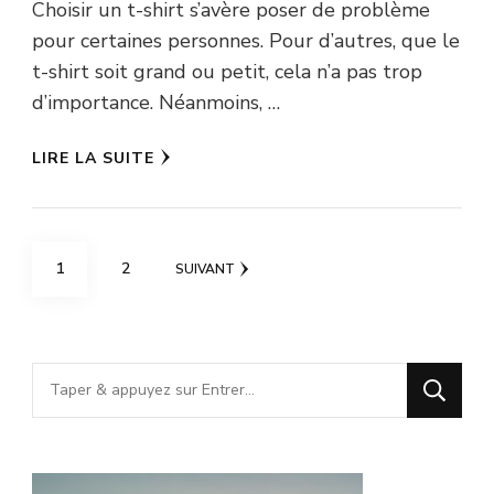
Choisir un t-shirt s’avère poser de problème
pour certaines personnes. Pour d’autres, que le
t-shirt soit grand ou petit, cela n’a pas trop
d’importance. Néanmoins, …
LIRE LA SUITE
Pagination
PAGE
PAGE
1
2
SUIVANT
des
publications
Vous
recherchiez
quelque
chose