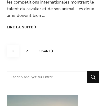
les compétitions internationales montrant le
talent du cavalier et de son animal. Les deux
amis doivent bien …
LIRE LA SUITE
Pagination
PAGE
PAGE
1
2
SUIVANT
des
publications
Vous
recherchiez
quelque
chose
?