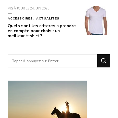
MIS À JOUR LE
24 JUIN 2026
ACCESSOIRES
ACTUALITES
Quels sont les criteres a prendre
en compte pour choisir un
meilleur t-shirt ?
Vous
recherchiez
quelque
chose
?